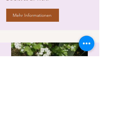
Mehr Informationen
Yoga in der Natur
Genieße achtsam und bewusst, was dir
die Natur schenkt.