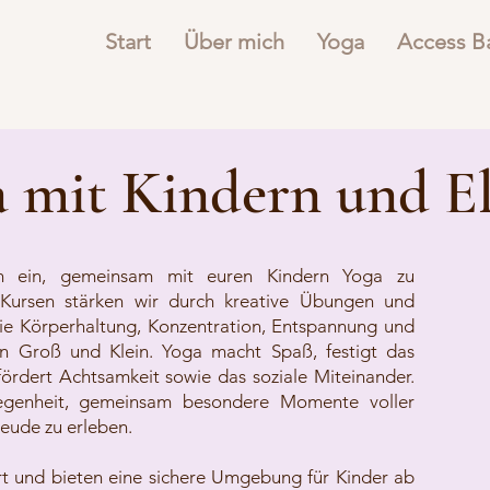
Start
Über mich
Yoga
Access B
 mit Kindern und E
ch ein, gemeinsam mit euren Kindern Yoga zu
Kursen stärken wir durch kreative Übungen und
die Körperhaltung, Konzentration, Entspannung und
n Groß und Klein. Yoga macht Spaß, festigt das
ördert Achtsamkeit sowie das soziale Miteinander.
egenheit, gemeinsam besondere Momente voller
eude zu erleben.
iert und bieten eine sichere Umgebung für Kinder ab